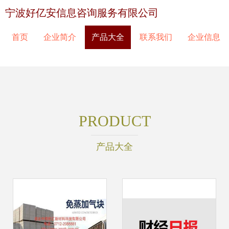
宁波好亿安信息咨询服务有限公司
首页
企业简介
产品大全
联系我们
企业信息
PRODUCT
产品大全