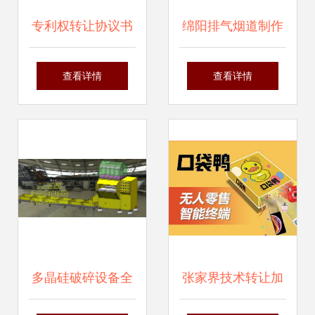
专利权转让协议书
绵阳排气烟道制作
技术与产业发展概
查看详情
查看详情
述
多晶硅破碎设备全
张家界技术转让加