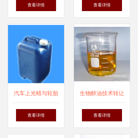
成果与专利技术转
转让与技术转让 机
查看详情
查看详情
让合作促进大会 共
遇与要点解析
筑技术转移新高地
汽车上光蜡与轮胎
生物醇油技术转让
上光蜡生产技术配
与加盟全解析 开启
查看详情
查看详情
方转让指南
绿色能源新商机