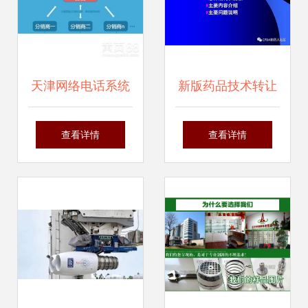
天津网络电话系统
新版药品技术转让
技术合作与转让 直
规定深度解读 激发
查看详情
查看详情
拨、回拨APP及独
创新活力，规范市
立服务器解决方案
场秩序