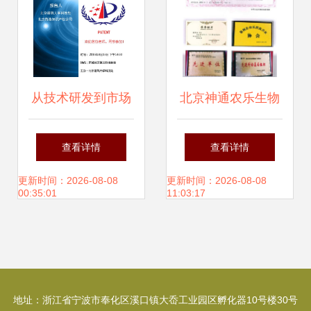
从技术研发到市场
北京神通农乐生物
变现 专利申请与转
高科技技术转让 赋
查看详情
查看详情
让技术培训指南
能现代农业，共创
更新时间：2026-08-08
更新时间：2026-08-08
00:35:01
11:03:17
绿色未来
地址：浙江省宁波市奉化区溪口镇大岙工业园区孵化器10号楼30号