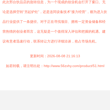
此次邢台饮品店的急转信息，为一个现成的创业机会打开了窗口。无
论是选择空转“另起炉灶”，还是连同设备技术“接力经营”，都为进入饮
品行业提供了一条捷径。对于正在寻找项目、拥有一定资金储备和经
营热情的创业者而言，这无疑是一个值得深入评估和把握的机遇。建
议有意者迅速行动，联系转让方进行详细洽谈，抢占市场先机。
更新时间：2026-08-08 21:16:13
如若转载，请注明出处：http://www.56zxhy.com/product/51.html