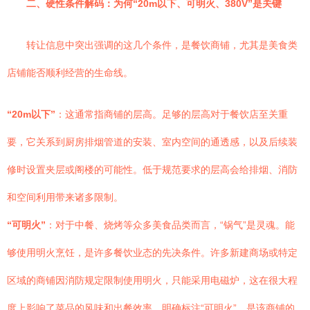
二、硬性条件解码：为何“20m以下、可明火、380V”是关键
转让信息中突出强调的这几个条件，是餐饮商铺，尤其是美食类
店铺能否顺利经营的生命线。
“20m以下”
：这通常指商铺的层高。足够的层高对于餐饮店至关重
要，它关系到厨房排烟管道的安装、室内空间的通透感，以及后续装
修时设置夹层或阁楼的可能性。低于规范要求的层高会给排烟、消防
和空间利用带来诸多限制。
“可明火”
：对于中餐、烧烤等众多美食品类而言，“锅气”是灵魂。能
够使用明火烹饪，是许多餐饮业态的先决条件。许多新建商场或特定
区域的商铺因消防规定限制使用明火，只能采用电磁炉，这在很大程
度上影响了菜品的风味和出餐效率。明确标注“可明火”，是该商铺的